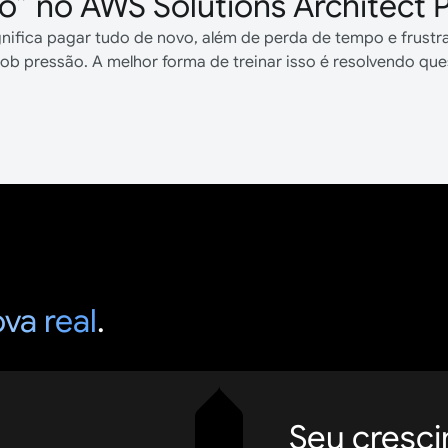
o” no AWS Solutions Architect P
gnifica pagar tudo de novo, além de perda de tempo e frust
a sob pressão. A melhor forma de treinar isso é resolvendo q
va real
.
Seu cresc