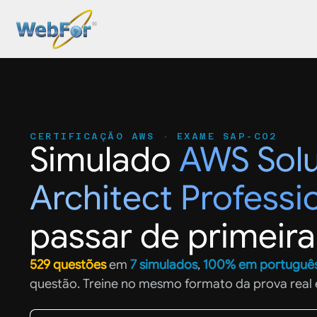
CERTIFICAÇÃO AWS · EXAME SAP-C02
Simulado
AWS Solu
Architect Professi
passar de primeira
529 questões
em
7 simulados
,
100% em portuguê
questão. Treine no mesmo formato da prova real