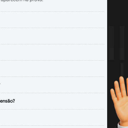
?
tensão?