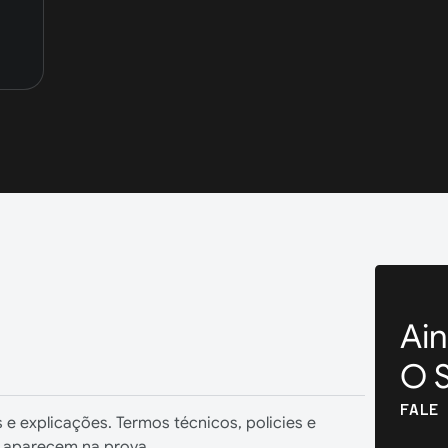
Ai
O S
FALE
 e explicações. Termos técnicos, policies e
 aparecem na prova.