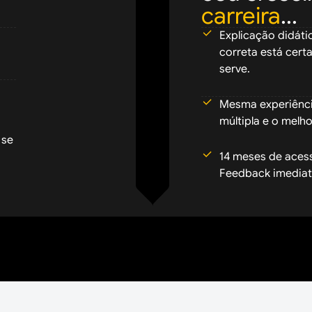
carreira
...
Explicação didáti
correta está cert
serve.
Mesma experiência
múltipla e o melho
 se
14 meses de acesso
Feedback imediat