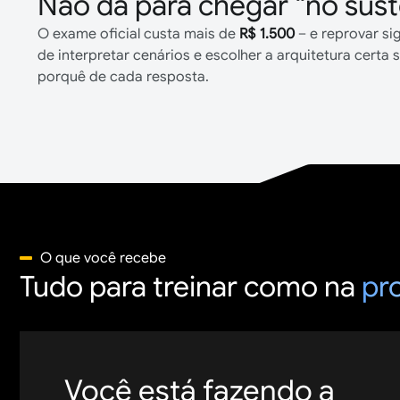
Não dá para chegar “no sust
O exame oficial custa mais de
R$ 1.500
– e reprovar si
de interpretar cenários e escolher a arquitetura cert
porquê de cada resposta.
O que você recebe
Tudo para treinar como na
pro
Você está fazendo a