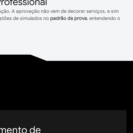
rofessional
ração. A aprovação não vem de decorar serviços, e sim
uestões de simulados no
padrão da prova
, entendendo o
imento de