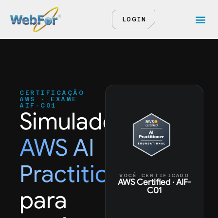
LOGIN
CERTIFICAÇÃO
AWS · EXAME
AIF-C01
Simulado
AWS AI
Practitioner
VOCÊ CERTIFICADO
AWS Certified · AIF-
C01
para