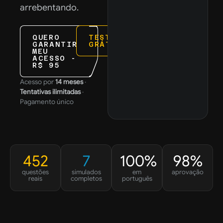
arrebentando.
QUERO
TESTE
GARANTIR
GRÁTIS
MEU
ACESSO -
R$ 95
Acesso por
14 meses
·
Tentativas ilimitadas
·
Pagamento único
452
7
100%
98%
questões
simulados
em
aprovação
reais
completos
português