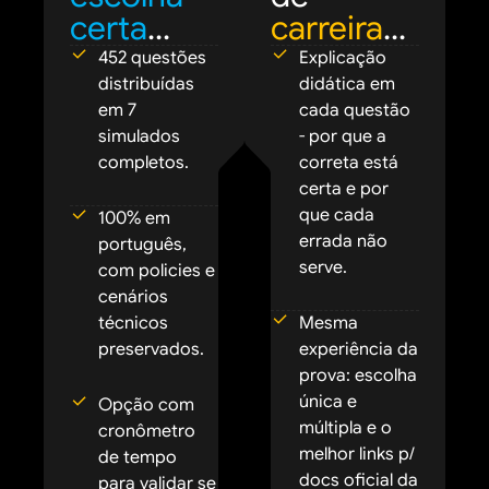
certa
...
carreira
...
452 questões
Explicação
distribuídas
didática em
em 7
cada questão
simulados
- por que a
completos.
correta está
certa e por
que cada
100% em
errada não
português,
serve.
com policies e
cenários
técnicos
Mesma
preservados.
experiência da
prova: escolha
única e
Opção com
múltipla e o
cronômetro
melhor links p/
de tempo
docs oficial da
para validar se