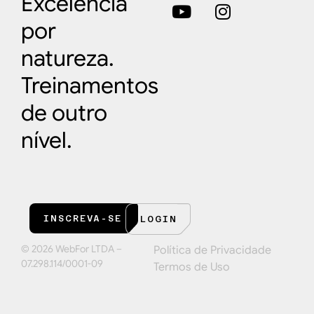
Excelência
por
natureza.
Treinamentos
de outro
nível.
INSCREVA-SE
LOGIN
© 2026 WebFor LTDA –
Política de Privacidade
07.298.114/0001-09
Termos de Uso